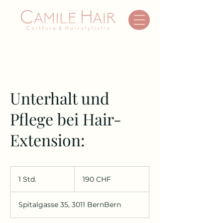
Unterhalt und
Pflege bei Hair-
Extension:
190
Schweizer
1 Std.
1
190 CHF
Franken
S
t
Spitalgasse 35, 3011 BernBern
d