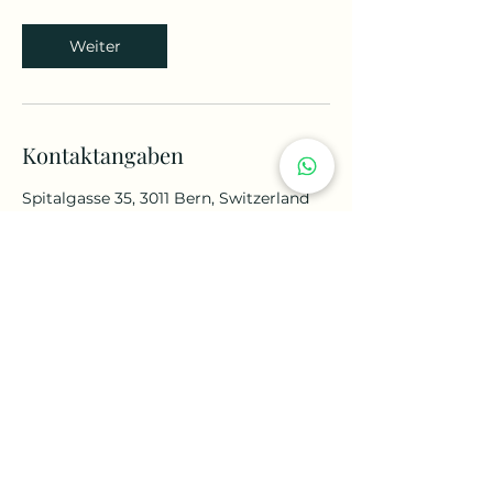
Weiter
Kontaktangaben
Spitalgasse 35, 3011 Bern, Switzerland
+41 76 577 38 57
santoscamila@hotmail.de
© 2024 von Camile Hair. Erstellt von:
virtualmidias.com
Datenschutz-Bestimmungen.