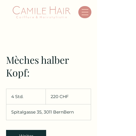
Mèches halber
Kopf:
220
Schweizer
4 Std.
4
220 CHF
Franken
S
t
Spitalgasse 35, 3011 BernBern
d
.