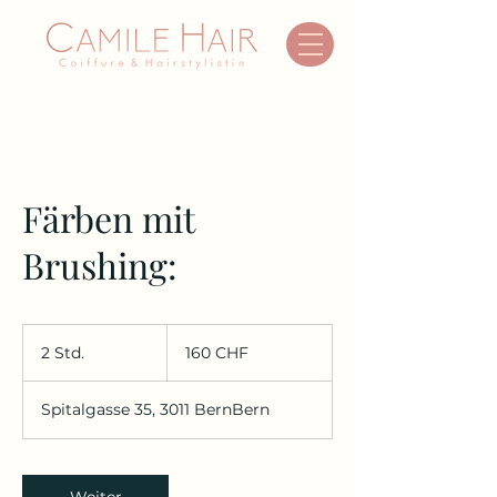
Färben mit
Brushing:
160
Schweizer
2 Std.
2
160 CHF
Franken
S
t
Spitalgasse 35, 3011 BernBern
d
.