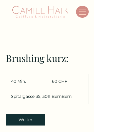
Brushing kurz:
60
Schweizer
40 Min.
4
60 CHF
Franken
0
M
Spitalgasse 35, 3011 BernBern
i
n
.
Weiter